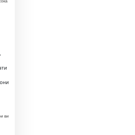
сока
,
ати
вони
ри ви