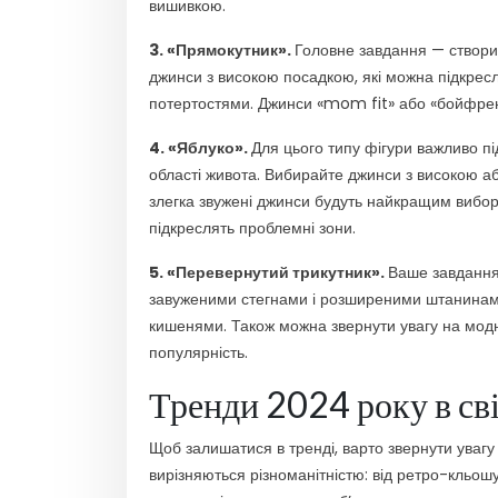
вишивкою.
3. «Прямокутник».
Головне завдання — створити
джинси з високою посадкою, які можна підкресл
потертостями. Джинси «mom fit» або «бойфрен
4. «Яблуко».
Для цього типу фігури важливо під
області живота. Вибирайте джинси з високою аб
злегка звужені джинси будуть найкращим виборо
підкреслять проблемні зони.
5. «Перевернутий трикутник».
Ваше завдання 
завуженими стегнами і розширеними штанинами.
кишенями. Також можна звернути увагу на мод
популярність.
Тренди 2024 року в сві
Щоб залишатися в тренді, варто звернути увагу
вирізняються різноманітністю: від ретро-кльо