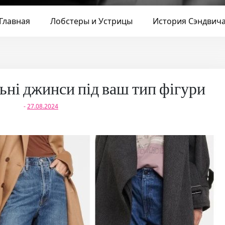
Главная
Лобстеры и Устрицы
История Сэндвич
льні джинси під ваш тип фігури
-
27.08.2024