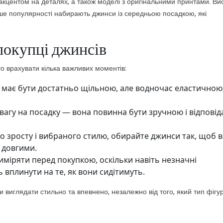
акцентом на деталях, а також моделі з оригінальними принтами. Ви
ше популярності набирають джинси із середньою посадкою, які
покупці джинсів
то врахувати кілька важливих моментів:
 має бути достатньо щільною, але водночас еластичною
увагу на посадку — вона повинна бути зручною і відповід
го зросту і вибраного стилю, обирайте джинси так, щоб 
 довгими.
иміряти перед покупкою, оскільки навіть незначні
ь вплинути на те, як вони сидітимуть.
 виглядати стильно та впевнено, незалежно від того, який тип фігу