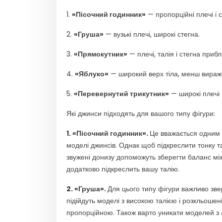
1.
«Пісочний годинник»
— пропорційні плечі і с
2.
«Груша»
— вузькі плечі, широкі стегна.
3.
«Прямокутник»
— плечі, талія і стегна приб
4.
«Яблуко»
— широкий верх тіла, менш виражен
5.
«Перевернутий трикутник»
— широкі плечі і
Які джинси підходять для вашого типу фігури:
1. «Пісочний годинник».
Це вважається одним і
моделі джинсів. Однак щоб підкреслити тонку т
звужені донизу допоможуть зберегти баланс мі
додатково підкреслить вашу талію.
2. «Груша».
Для цього типу фігури важливо звер
підійдуть моделі з високою талією і розкльошен
пропорційною. Також варто уникати моделей з