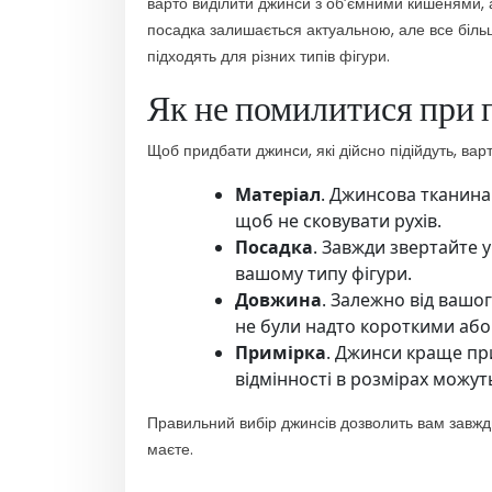
варто виділити джинси з об’ємними кишенями, 
посадка залишається актуальною, але все біль
підходять для різних типів фігури.
Як не помилитися при 
Щоб придбати джинси, які дійсно підійдуть, вар
Матеріал
. Джинсова тканина
щоб не сковувати рухів.
Посадка
. Завжди звертайте 
вашому типу фігури.
Довжина
. Залежно від вашо
не були надто короткими або
Примірка
. Джинси краще пр
відмінності в розмірах можут
Правильний вибір джинсів дозволить вам завжди
маєте.