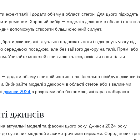
 ефект талії і додати об’єму в області стегон. Для цього підходять
ити ременем. Хороший вибір — моделі з декором в області стегон а
ди» допоможуть створити більш жіночний силует.
ібрати джинси, які візуально подовжать ноги і відвернуть увагу від
о середньою посадкою, але без зайвого декору на талії. Прямі або
м. Уникайте моделей з низькою талією, оскільки вони тільки
— додати об’єму в нижній частині тіла. Ідеально підійдуть джинси із
 Вибирайте моделі з декором в області стегон або з великими
ні
джинси 2024
з розрізами або бахромою, які зараз набирають
ті джинсів
 на актуальні моделі та фасони цього року. Джинси 2024 року
шу до сучасних моделей з асиметричними вирізами. Серед нових тре