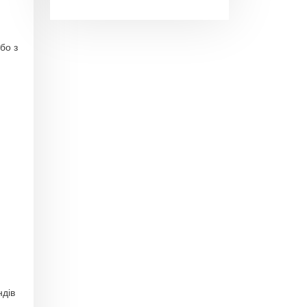
бо з
ндів