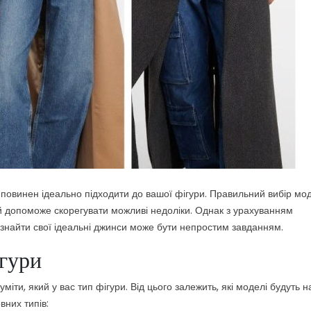
повинен ідеально підходити до вашої фігури. Правильний вибір мод
е й допоможе скорегувати можливі недоліки. Однак з урахуванням
у, знайти свої ідеальні джинси може бути непростим завданням.
ігури
іти, який у вас тип фігури. Від цього залежить, які моделі будуть н
вних типів: