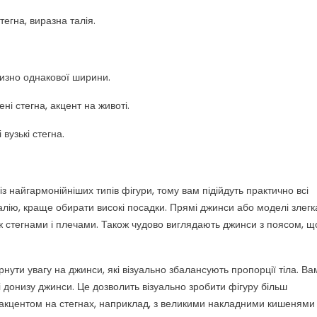
тегна, виразна талія.
лизно однакової ширини.
і стегна, акцент на животі.
 вузькі стегна.
з найгармонійніших типів фігури, тому вам підійдуть практично всі
алію, краще обирати високі посадки. Прямі джинси або моделі злегк
ж стегнами і плечами. Також чудово виглядають джинси з поясом, щ
нути увагу на джинси, які візуально збалансують пропорції тіла. Ва
і донизу джинси. Це дозволить візуально зробити фігуру більш
 акцентом на стегнах, наприклад, з великими накладними кишенями