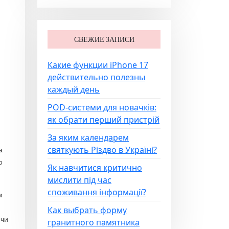
СВЕЖИЕ ЗАПИСИ
Какие функции iPhone 17
действительно полезны
каждый день
POD-системи для новачків:
як обрати перший пристрій
За яким календарем
святкують Різдво в Україні?
а
о
Як навчитися критично
мислити під час
споживання інформації?
м
Как выбрать форму
 чи
гранитного памятника