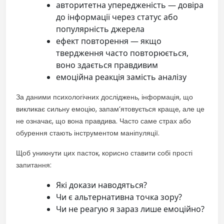
авторитетна упередженість — довіра
до інформації через статус або
популярність джерела
ефект повторення — якщо
твердження часто повторюється,
воно здається правдивим
емоційна реакція замість аналізу
За даними психологічних досліджень, інформація, що
викликає сильну емоцію, запам’ятовується краще, але це
не означає, що вона правдива. Часто саме страх або
обурення стають інструментом маніпуляції.
Щоб уникнути цих пасток, корисно ставити собі прості
запитання:
Які докази наводяться?
Чи є альтернативна точка зору?
Чи не реагую я зараз лише емоційно?