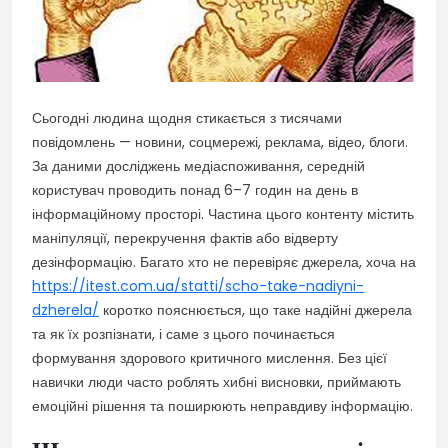
Сьогодні людина щодня стикається з тисячами
повідомлень — новини, соцмережі, реклама, відео, блоги.
За даними досліджень медіаспоживання, середній
користувач проводить понад 6–7 годин на день в
інформаційному просторі. Частина цього контенту містить
маніпуляції, перекручення фактів або відверту
дезінформацію. Багато хто не перевіряє джерела, хоча на
https://itest.com.ua/statti/scho-take-nadiyni-
dzherela/
коротко пояснюється, що таке надійні джерела
та як їх розпізнати, і саме з цього починається
формування здорового критичного мислення. Без цієї
навички люди часто роблять хибні висновки, приймають
емоційні рішення та поширюють неправдиву інформацію.