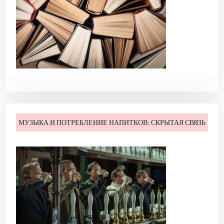
и
с
я
м
МУЗЫКА И ПОТРЕБЛЕНИЕ НАПИТКОВ: СКРЫТАЯ СВЯЗЬ