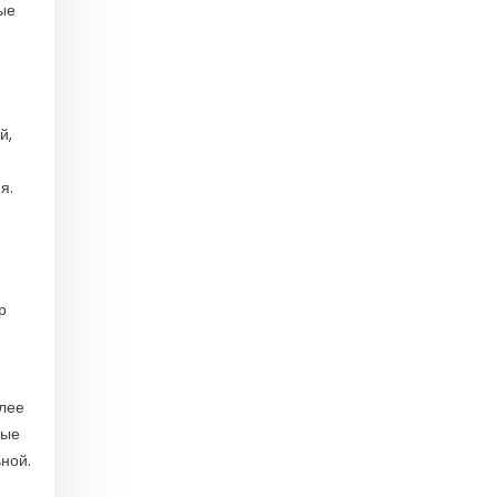
ые
й,
я.
р
олее
ные
ной.