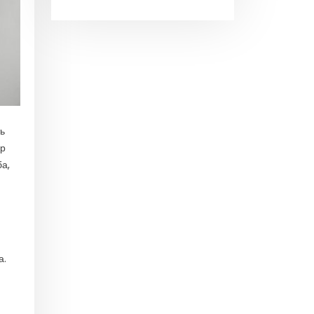
ь
ор
а,
а.