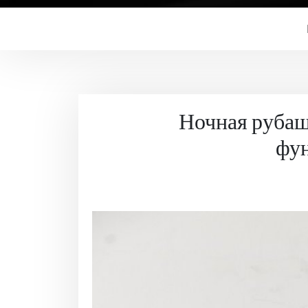
Ночная рубаш
фу