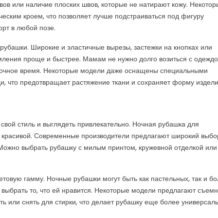
вов или наличие плоских швов, которые не натирают кожу. Некотор
еским кроем, что позволяет лучше подстраиваться под фигуру
рт в любой позе.
рубашки. Широкие и эластичные вырезы, застежки на кнопках или
рмления проще и быстрее. Мамам не нужно долго возиться с одеждо
 ночное время. Некоторые модели даже оснащены специальными
и, что предотвращает растяжение ткани и сохраняет форму издели
свой стиль и выглядеть привлекательно. Ночная рубашка для
 и красивой. Современные производители предлагают широкий выбо
 Можно выбрать рубашку с милым принтом, кружевной отделкой или
товую гамму. Ночные рубашки могут быть как пастельных, так и б
е выбрать то, что ей нравится. Некоторые модели предлагают съем
ь или снять для стирки, что делает рубашку еще более универсаль