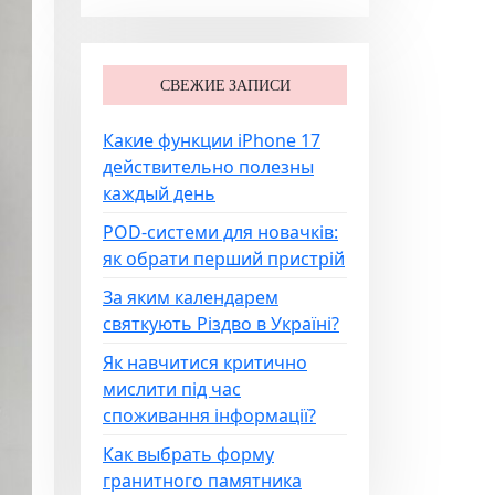
СВЕЖИЕ ЗАПИСИ
Какие функции iPhone 17
действительно полезны
каждый день
POD-системи для новачків:
як обрати перший пристрій
За яким календарем
святкують Різдво в Україні?
Як навчитися критично
мислити під час
споживання інформації?
Как выбрать форму
гранитного памятника