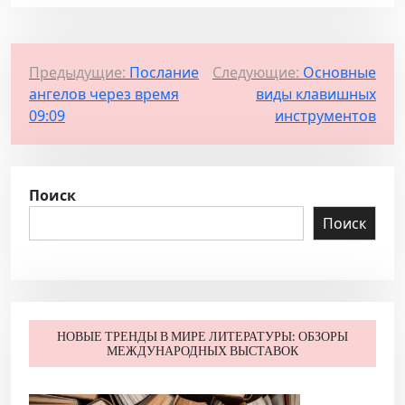
Н
Предыдущие:
Послание
Следующие:
Основные
ангелов через время
виды клавишных
а
09:09
инструментов
в
и
г
Поиск
а
Поиск
ц
и
я
п
НОВЫЕ ТРЕНДЫ В МИРЕ ЛИТЕРАТУРЫ: ОБЗОРЫ
о
МЕЖДУНАРОДНЫХ ВЫСТАВОК
з
а