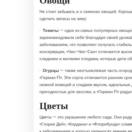
Не стоит забывать и о семенах овощей. Хорош
сделать запасы на зиму:
·
Томаты
— одни из самых популярных овощей
зарекомендовали себя благодаря своей урожай
заболеваниям, что позволяет получать стабил
консервации, «Чио-Чио-Сан» отличается высо
сладкими и мелкими плодами, которые дети об
·
Огурцы
— также неотъемлемая часть огорода
«Герман F1». Эти сорта отличаются ранним сро
нежной кожицей и сладким вкусом, идеальные д
пригодностью для засолки, а «Герман F1» рад
Цветы
Цветы — это украшение любого сада. Они раду
«Глория Дей», «Кордана» и «Флорибунда» слав
к заболеваниям и хорошо переносят зимние м