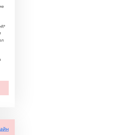
ие
ьд»
и
рл
ы
лайн