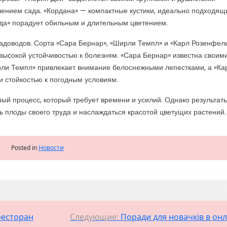
шением сада. «Кордана» — компактные кустики, идеально подходящ
да» порадует обильным и длительным цветением.
доводов. Сорта «Сара Бернар», «Ширли Темпл» и «Карл Розенфел
ысокой устойчивостью к болезням. «Сара Бернар» известна своим
ли Темпл» привлекает внимание белоснежными лепестками, а «Ка
 стойкостью к погодным условиям.
ный процесс, который требует времени и усилий. Однако результат
ть плоды своего труда и наслаждаться красотой цветущих растений.
Posted in
Новости
ресторан
Следующие:
Поради для новачків в он