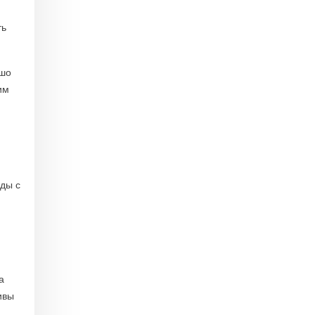
ть
ошо
им
оды с
а
ивы