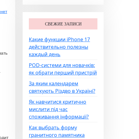
нет
СВЕЖИЕ ЗАПИСИ
Какие функции iPhone 17
действительно полезны
вать
каждый день
POD-системи для новачків:
як обрати перший пристрій
т
За яким календарем
святкують Різдво в Україні?
Як навчитися критично
мислити під час
споживання інформації?
Как выбрать форму
гранитного памятника
одит