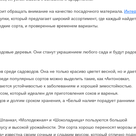
тоит обращать внимание на качество посадочного материала.
Интер
упки, который предлагает широкий ассортимент, где каждый найдет
редкие сорта, и проверенные временем варианты.
довые деревья. Они станут украшением любого сада и будут радо
среди садоводов. Она не только красиво цветет весной, но и дае
еди популярных сортов можно выделить такие, как «Антоновка»,
чаются устойчивостью к заболеваниям и хорошей зимостойкостью.
сом, который идеален для приготовления соков и варенья.
ов и долгим сроком хранения, а «Белый налив» порадует ранними
«Шпанка», «Молодежная» и «Шоколадница» пользуются большой
усу и высокой урожайности. Эти сорта хорошо переносят морозы и
а» известна своим сочным и сладким вкусом, который отлично подх