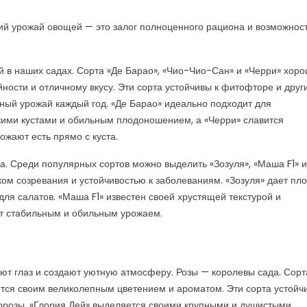
ий урожай овощей — это залог полноценного рациона и возможнос
 в наших садах. Сорта «Де Барао», «Чио-Чио-Сан» и «Черри» хор
ности и отличному вкусу. Эти сорта устойчивы к фитофторе и друг
ьный урожай каждый год. «Де Барао» идеально подходит для
кими кустами и обильным плодоношением, а «Черри» славится
ожают есть прямо с куста.
. Среди популярных сортов можно выделить «Зозуля», «Маша F1» и
ком созревания и устойчивостью к заболеваниям. «Зозуля» дает пл
ля салатов. «Маша F1» известен своей хрустящей текстурой и
ует стабильным и обильным урожаем.
ют глаз и создают уютную атмосферу. Розы — королевы сада. Сорт
ятся своим великолепным цветением и ароматом. Эти сорта устойч
орозы. «Глория Дей» выделяется своими крупными и душистыми