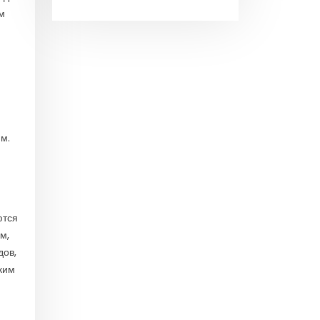
м
м.
ются
м,
дов,
ким