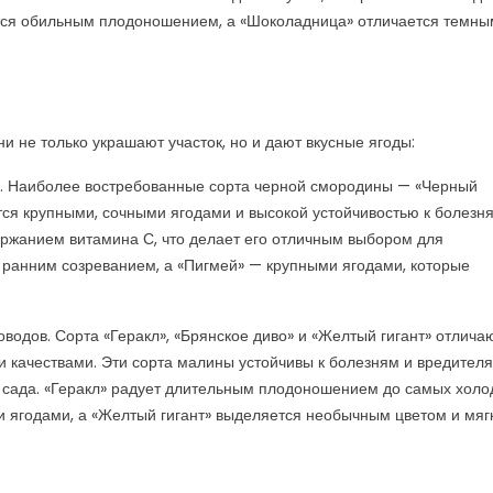
тся обильным плодоношением, а «Шоколадница» отличается темны
ни не только украшают участок, но и дают вкусные ягоды:
. Наиболее востребованные сорта черной смородины — «Черный
тся крупными, сочными ягодами и высокой устойчивостью к болезня
ержанием витамина С, что делает его отличным выбором для
 ранним созреванием, а «Пигмей» — крупными ягодами, которые
одов. Сорта «Геракл», «Брянское диво» и «Желтый гигант» отлича
 качествами. Эти сорта малины устойчивы к болезням и вредителя
 сада. «Геракл» радует длительным плодоношением до самых холо
и ягодами, а «Желтый гигант» выделяется необычным цветом и мяг