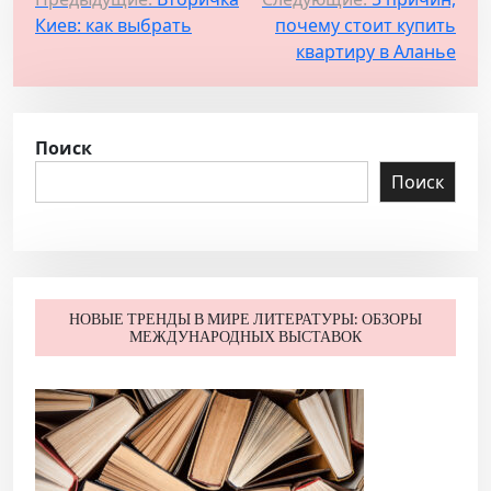
Н
Киев: как выбрать
почему стоит купить
а
квартиру в Аланье
в
и
г
Поиск
а
Поиск
ц
и
я
п
НОВЫЕ ТРЕНДЫ В МИРЕ ЛИТЕРАТУРЫ: ОБЗОРЫ
о
МЕЖДУНАРОДНЫХ ВЫСТАВОК
з
а
п
и