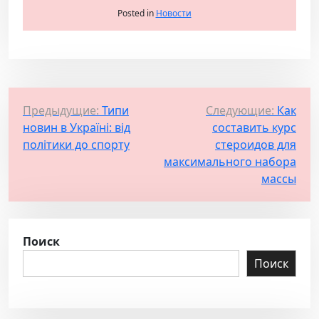
Posted in
Новости
Н
Предыдущие:
Типи
Следующие:
Как
новин в Україні: від
составить курс
а
політики до спорту
стероидов для
в
максимального набора
и
массы
г
а
ц
Поиск
и
Поиск
я
п