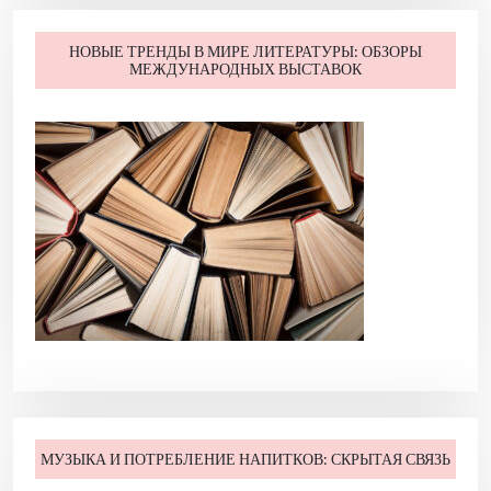
о
з
НОВЫЕ ТРЕНДЫ В МИРЕ ЛИТЕРАТУРЫ: ОБЗОРЫ
а
МЕЖДУНАРОДНЫХ ВЫСТАВОК
п
и
с
я
м
МУЗЫКА И ПОТРЕБЛЕНИЕ НАПИТКОВ: СКРЫТАЯ СВЯЗЬ