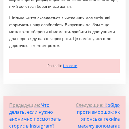
який хочеться берегти все життя.
Шкільне життя складається з численних моментів, які
формують нашу особистість. Випускний альбом – це
можливість зберегти ці моменти, зробити їх доступними
для перегляду навіть через роки. Це пам’ять, яка стає
дорожчою з кожним роком.
Posted in
Новости
Н
Предыдущие:
Что
Следующие:
Кобідо
делать, если нужно
проти зморшок: як
а
анонимно посмотреть
японська техніка
в
сторис в Instagram?
масажу допомагає