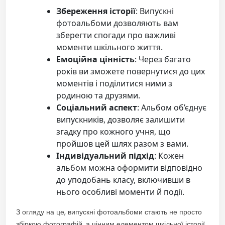
Збереження історії
: Випускні
фотоальбоми дозволяють вам
зберегти спогади про важливі
моменти шкільного життя.
Емоційна цінність
: Через багато
років ви зможете повернутися до цих
моментів і поділитися ними з
родиною та друзями.
Соціальний аспект
: Альбом об’єднує
випускників, дозволяє залишити
згадку про кожного учня, що
пройшов цей шлях разом з вами.
Індивідуальний підхід
: Кожен
альбом можна оформити відповідно
до уподобань класу, включивши в
нього особливі моменти й події.
З огляду на це, випускні фотоальбоми стають не просто
збіркою фотографій, а цінним елементом шкільної історії,