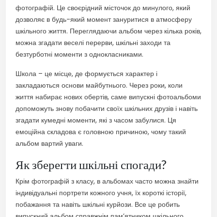
фотографій. Це своєрідний місточок до минулого, який
дозволяє в будь-який момент зануритися в атмосферу
шкільного життя. Переглядаючи альбом через кілька років,
можна згадати веселі перерви, шкільні заходи та
безтурботні моменти з однокласниками.
Школа – це місце, де формується характер і
закладаються основи майбутнього. Через роки, коли
життя набирає нових обертів, саме випускні фотоальбоми
допоможуть знову побачити своїх шкільних друзів і навіть
згадати кумедні моменти, які з часом забулися. Ця
емоційна складова є головною причиною, чому такий
альбом вартий уваги.
Як зберегти шкільні спогади?
Крім фотографій з класу, в альбомах часто можна знайти
індивідуальні портрети кожного учня, їх короткі історії,
побажання та навіть шкільні курйози. Все це робить
випускний альбом справжнім пам’ятником шкільного