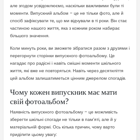
але згодом усвідомлюємо, наскільки важливими були ті
моменти. Випускний альбом – це не тільки фото, але й
спосіб зафіксувати те, що ми відчували в ті роки. Він стає
частиною нашого життя, яка з кожним роком набирає
більшого значення.
Коли минуть роки, ви зможете зібратися разом з друзями і
перегорнути сторінки випускного фотоальбому. Це
нагадає про радісні і навіть смішні моменти шкільного
життя, які вже не повторяться. Навіть через десятиліття
цей альбом залишатиметься цінним джерелом спогадів.
Чому кожен випускник має мати
свій фотоальбом?
Наявність випускного фотоальбому – це можливість
зберегти шкільні спогади не тільки в пам’яті, але й у
матеріальній формі. Ось кілька причин, чому варто
приділити цьому увагу: