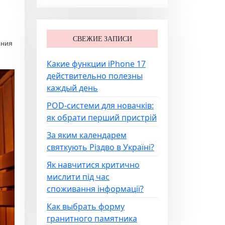
СВЕЖИЕ ЗАПИСИ
ения
Какие функции iPhone 17
действительно полезны
каждый день
POD-системи для новачків:
як обрати перший пристрій
За яким календарем
святкують Різдво в Україні?
Як навчитися критично
мислити під час
споживання інформації?
Как выбрать форму
гранитного памятника