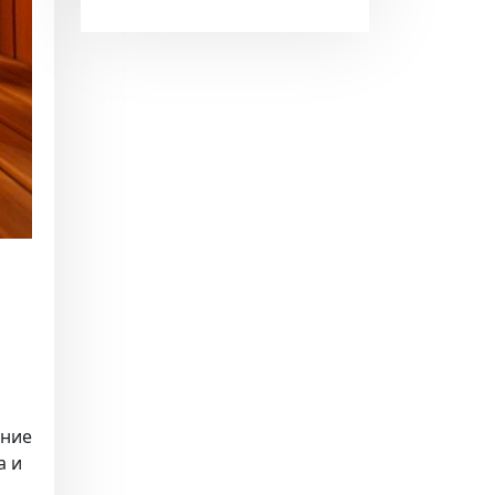
ение
а и