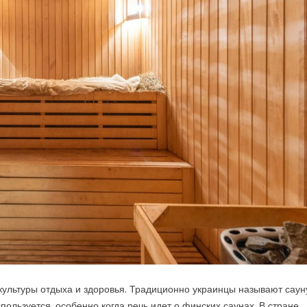
культуры отдыха и здоровья. Традиционно украинцы называют саун
спользуется, особенно когда речь идет о финских саунах. В стране