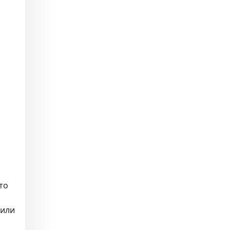
то
 или